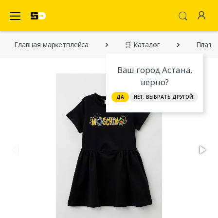
SecretDiscounter Маркетплейс
Главная марĸетплейса
🛒 Каталог
Платье
Ваш город Астана,
верно?
ДА
НЕТ, ВЫБРАТЬ ДРУГОЙ