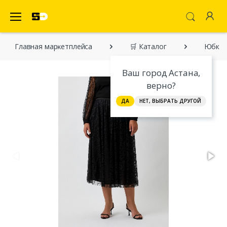
SecretDiscounter Маркетплейс
Главная марĸетплейса
🛒 Каталог
Юбка P
Ваш город Астана,
верно?
ДА
НЕТ, ВЫБРАТЬ ДРУГОЙ