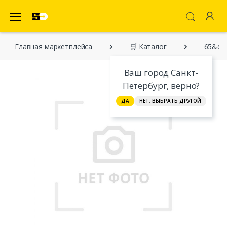
SecretDiscounter Маркетплейс
Главная марĸетплейса
🛒 Каталог
65&quo
Ваш город Санкт-
Петербург, верно?
ДА
НЕТ, ВЫБРАТЬ ДРУГОЙ