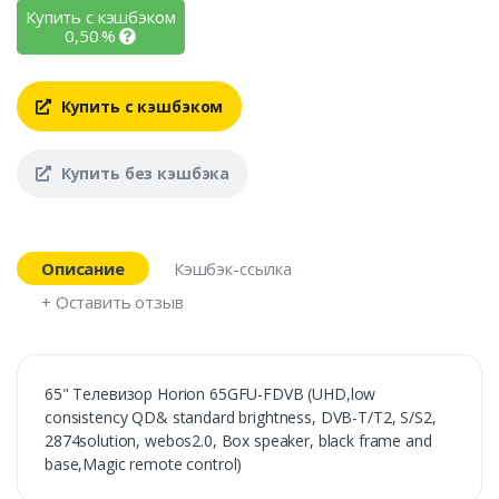
Купить с кэшбэком
0,50
%
Купить с кэшбэком
Купить без кэшбэка
Описание
Кэшбэк-ссылка
+ Оставить отзыв
65" Телевизор Horion 65GFU-FDVB (UHD,low
consistency QD& standard brightness, DVB-T/T2, S/S2,
2874solution, webos2.0, Box speaker, black frame and
base,Magic remote control)