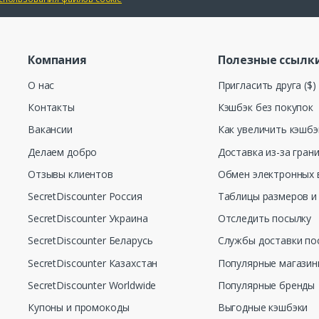
Компания
Полезные ссылк
О нас
Пригласить друга ($)
Контакты
Кэшбэк без покупок
Вакансии
Как увеличить кэшбэ
Делаем добро
Доставка из-за гран
Отзывы клиентов
Обмен электронных 
SecretDiscounter Россия
Таблицы размеров и
SecretDiscounter Украина
Отследить посылку
SecretDiscounter Беларусь
Службы доставки по
SecretDiscounter Казахстан
Популярные магази
SecretDiscounter Worldwide
Популярные бренды
Купоны и промокоды
Выгодные кэшбэки