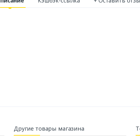
писание
Кэшбэк-ссылка
+ Оставить отз
Другие товары магазина
Т