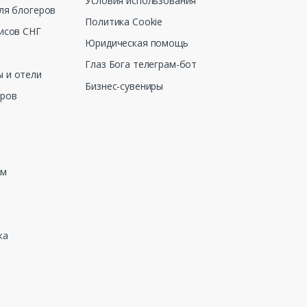
Условия использования
ля блогеров
Политика Cookie
исов СНГ
Юридическая помощь
Глаз Бога телеграм-бот
 и отели
Бизнес-сувениры
еров
зм
ка