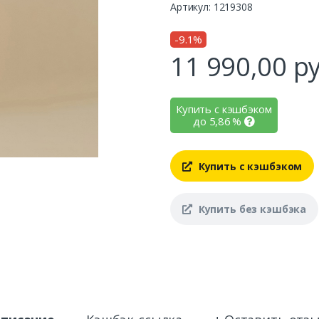
Артикул: 1219308
-9.1%
11 990,00
ру
Купить с кэшбэком
до
5,86
%
Купить с кэшбэком
Купить без кэшбэка