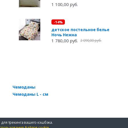
1 100,00 руб.
-14%
детское постельное белье
Ночь Нежна
1 780,00 руб.
2 090,00 руб.
Чемоданы
Чемоданы L - см
 для трекинга вашего кэшбэка.
спользования файлов cookie