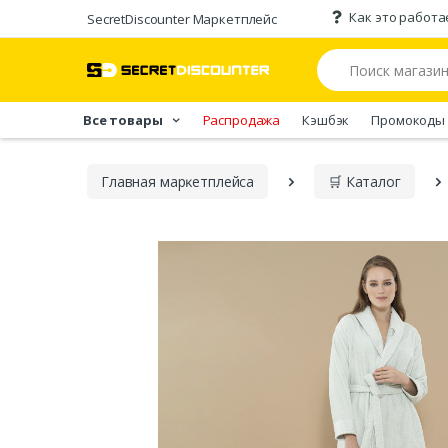
Как это работа
SecretDiscounter Маркетплейс
Все товары
Распродажа
Кэшбэк
Промокоды
Главная марĸетплейса
🛒 Каталог