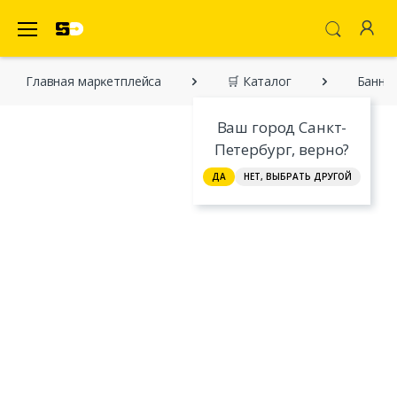
SecretDiscounter Маркетплейс
Главная марĸетплейса
🛒 Каталог
Банный
Ваш город Санкт-
Петербург, верно?
ДА
НЕТ, ВЫБРАТЬ ДРУГОЙ