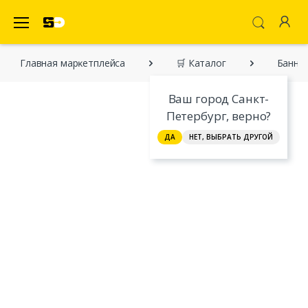
SecretDiscounter Маркетплейс
Главная марĸетплейса
🛒 Каталог
Банный
Ваш город Санкт-
Петербург, верно?
ДА
НЕТ, ВЫБРАТЬ ДРУГОЙ