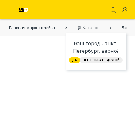
SecretDiscounter Маркетплейс
Главная марĸетплейса
🛒 Каталог
Банный
Ваш город Санкт-
Петербург, верно?
ДА
НЕТ, ВЫБРАТЬ ДРУГОЙ