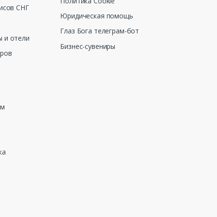
Политика Cookie
исов СНГ
Юридическая помощь
Глаз Бога телеграм-бот
 и отели
Бизнес-сувениры
еров
зм
ка