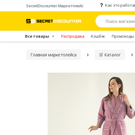
Как это работа
SecretDiscounter Маркетплейс
Все товары
Распродажа
Кэшбэк
Промокоды
Главная марĸетплейса
🛒 Каталог