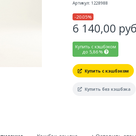
Артикул: 1228988
-20.05%
6 140,00
руб
Купить с кэшбэком
до
5,86
%
Купить с кэшбэком
Купить без кэшбэка