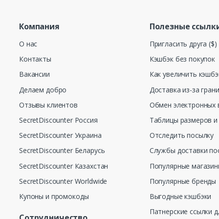
Компания
Полезные ссылк
О нас
Пригласить друга ($)
Контакты
Кэшбэк без покупок
Вакансии
Как увеличить кэшбэ
Делаем добро
Доставка из-за гран
Отзывы клиентов
Обмен электронных 
SecretDiscounter Россия
Таблицы размеров и
SecretDiscounter Украина
Отследить посылку
SecretDiscounter Беларусь
Службы доставки по
SecretDiscounter Казахстан
Популярные магази
SecretDiscounter Worldwide
Популярные бренды
Купоны и промокоды
Выгодные кэшбэки
Патнерские ссылки д
Сотрудничество