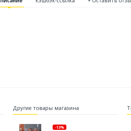
писание
Кэшбэк-ссылка
+ Оставить отз
Другие товары магазина
Т
-13%