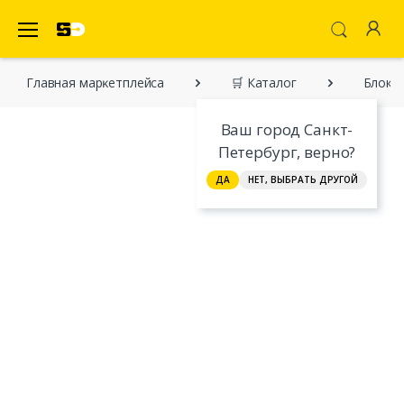
SecretDiscounter Маркетплейс
Главная марĸетплейса
🛒 Каталог
Блок д
Ваш город Санкт-
Петербург, верно?
ДА
НЕТ, ВЫБРАТЬ ДРУГОЙ