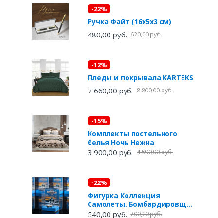
-22%
Ручка Файт (16х5х3 см)
480,00 руб.
620,00 руб.
-12%
Пледы и покрывала KARTEKS
7 660,00 руб.
8 800,00 руб.
-15%
Комплекты постельного
белья Ночь Нежна
3 900,00 руб.
4 590,00 руб.
-22%
Фигурка Коллекция
Самолеты. Бомбардировщик
Пика (7х5х3 см)
540,00 руб.
700,00 руб.