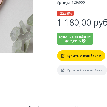
Артикул: 1236900
-22.88%
1 180,00
руб
Купить с кэшбэком
до
5,86
%
Купить с кэшбэком
Купить без кэшбэка