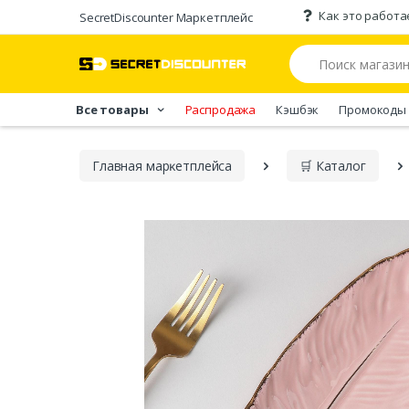
Как это работа
SecretDiscounter Маркетплейс
Все товары
Распродажа
Кэшбэк
Промокоды
Главная марĸетплейса
🛒 Каталог