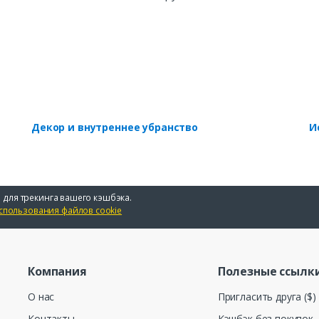
Декор и внутреннее убранство
И
 для трекинга вашего кэшбэка.
спользования файлов cookie
Компания
Полезные ссылк
О нас
Пригласить друга ($)
Контакты
Кэшбэк без покупок