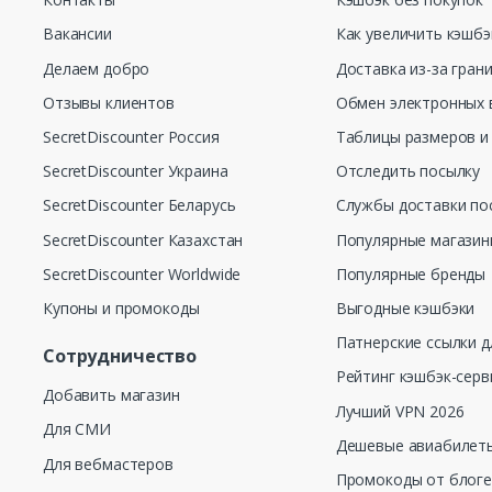
Вакансии
Как увеличить кэшбэ
Делаем добро
Доставка из-за гран
Отзывы клиентов
Обмен электронных 
SecretDiscounter Россия
Таблицы размеров и
SecretDiscounter Украина
Отследить посылку
SecretDiscounter Беларусь
Службы доставки по
SecretDiscounter Казахстан
Популярные магази
SecretDiscounter Worldwide
Популярные бренды
Купоны и промокоды
Выгодные кэшбэки
Патнерские ссылки д
Сотрудничество
Рейтинг кэшбэк-серв
Добавить магазин
Лучший VPN 2026
Для СМИ
Дешевые авиабилеты
Для вебмастеров
Промокоды от блог