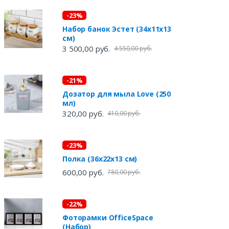
-23%
Набор банок Эстет (34х11х13
см)
3 500,00 руб.
4 550,00 руб.
-21%
Дозатор для мыла Love (250
мл)
320,00 руб.
410,00 руб.
-23%
Полка (36х22х13 см)
600,00 руб.
780,00 руб.
-22%
Фоторамки OfficeSpace
(Набор)