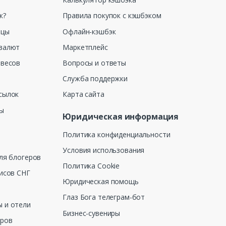
к?
Правила покупок с кэшбэком
ицы
Офлайн-кэшбэк
валют
Маркетплейс
 весов
Вопросы и ответы
Служба поддержки
сылок
Карта сайта
ны
Юридическая информация
Политика конфиденциальности
Условия использования
ля блогеров
Политика Cookie
исов СНГ
Юридическая помощь
Глаз Бога телеграм-бот
 и отели
Бизнес-сувениры
еров