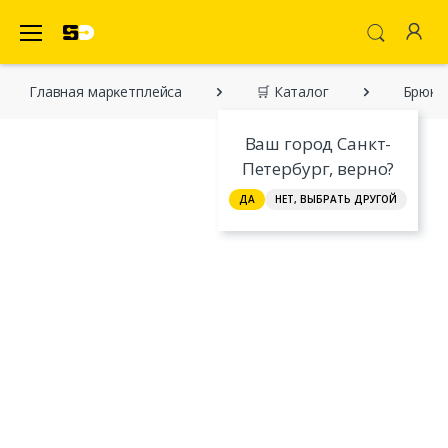
SecretDiscounter Маркетплейс
Главная марĸетплейса
🛒 Каталог
Брюки
Ваш город Санкт-
Петербург, верно?
ДА
НЕТ, ВЫБРАТЬ ДРУГОЙ