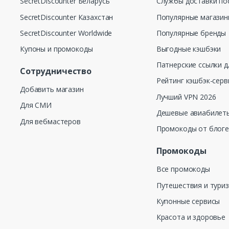
SecretDiscounter Беларусь
Службы доставки по
SecretDiscounter Казахстан
Популярные магази
SecretDiscounter Worldwide
Популярные бренды
Купоны и промокоды
Выгодные кэшбэки
Патнерские ссылки д
Сотрудничество
Рейтинг кэшбэк-серв
Добавить магазин
Лучший VPN 2026
Для СМИ
Дешевые авиабилеты
Для вебмастеров
Промокоды от блог
Промокоды
Все промокоды
Путешествия и тури
Купонные сервисы
Красота и здоровье