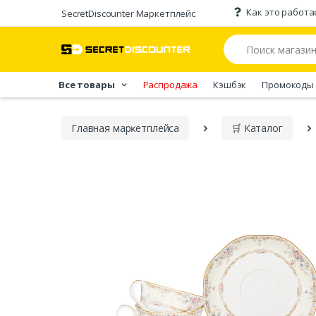
Как это работа
SecretDiscounter Маркетплейс
Все товары
Распродажа
Кэшбэк
Промокоды
Главная марĸетплейса
🛒 Каталог