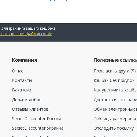
 для трекинга вашего кэшбэка.
спользования файлов cookie
Компания
Полезные ссылк
О нас
Пригласить друга ($)
Контакты
Кэшбэк без покупок
Вакансии
Как увеличить кэшбэ
Делаем добро
Доставка из-за гран
Отзывы клиентов
Обмен электронных 
SecretDiscounter Россия
Таблицы размеров и
SecretDiscounter Украина
Отследить посылку