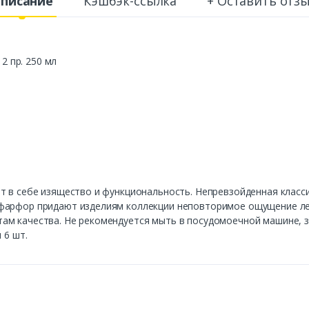
писание
Кэшбэк-ссылка
+ Оставить отз
2 пр. 250 мл
т в себе изящество и функциональность. Непревзойденная класс
фарфор придают изделиям коллекции неповторимое ощущение легк
ам качества. Не рекомендуется мыть в посудомоечной машине, 
 6 шт.