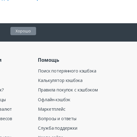
Хорошо
и
Помощь
Поиск потерянного кэшбэка
Калькулятор кэшбэка
к?
Правила покупок с кэшбэком
ицы
Офлайн-кэшбэк
валют
Маркетплейс
 весов
Вопросы и ответы
Служба поддержки