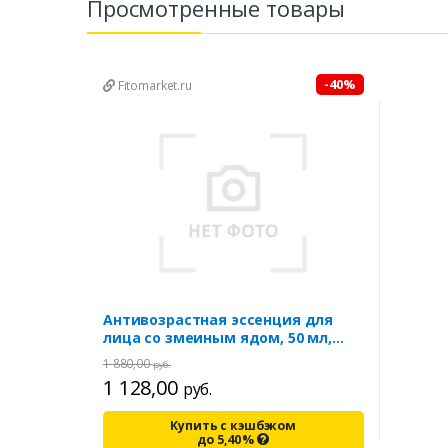
Просмотренные товары
-40%
Fitomarket.ru
Антивозрастная эссенция для
лица со змеиным ядом, 50 мл,
LIMONI
1 880,00
руб.
1 128,00
руб.
Купить с кэшбэком
до
5,40
%