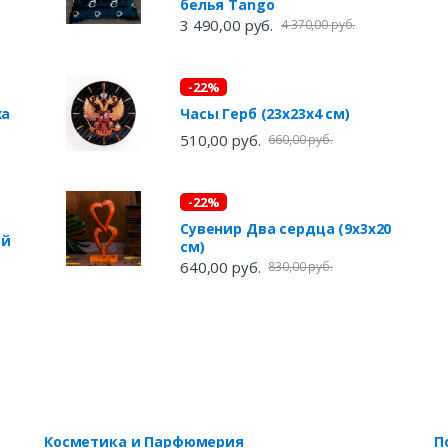
белья Tango
3 490,00 руб.
4 370,00 руб.
-22%
ха
Часы Герб (23х23х4 см)
510,00 руб.
660,00 руб.
-22%
Сувенир Два сердца (9х3х20
ой
см)
640,00 руб.
830,00 руб.
Косметика и Парфюмерия
П