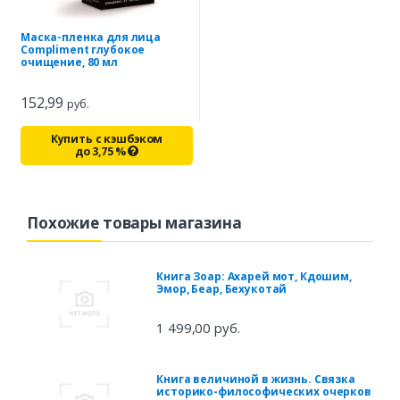
Маска-пленка для лица
Compliment глубокое
очищение, 80 мл
152,99
руб.
Купить с кэшбэком
до
3,75
%
Похожие товары магазина
Книга Зоар: Ахарей мот, Кдошим,
Эмор, Беар, Бехукотай
1 499,00 руб.
Книга величиной в жизнь. Связка
историко-философических очерков