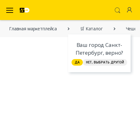
SecretDiscounter Маркетплейс
Главная марĸетплейса
🛒 Каталог
Чешски
Ваш город Санкт-
Петербург, верно?
ДА
НЕТ, ВЫБРАТЬ ДРУГОЙ