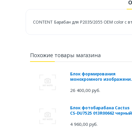
О
CONTENT Барабан для P2035/2055 OEM color с в
Похожие товары магазина
Блок формирования
монохромного изображени
(125K) для CX421, CX522, CX62
CX625, CS421, CS521, CS622
26 400,00 руб.
Блок фотобарабана Cactus
CS-DU7525 013R00662 черны
ч/б:125000стр. для
WorkCentre
4 960,00 руб.
7525/7530/7535/7545/7556