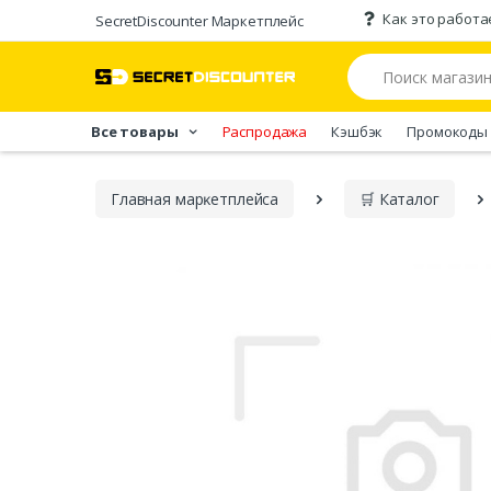
Как это работа
SecretDiscounter Маркетплейс
Все товары
Распродажа
Кэшбэк
Промокоды
Главная марĸетплейса
🛒 Каталог