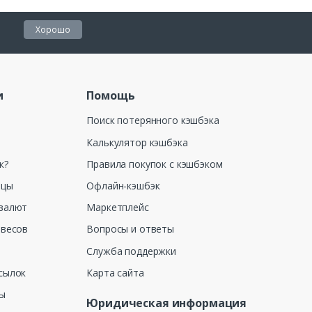
Хорошо
и
Помощь
Поиск потерянного кэшбэка
Калькулятор кэшбэка
к?
Правила покупок с кэшбэком
ицы
Офлайн-кэшбэк
валют
Маркетплейс
 весов
Вопросы и ответы
Служба поддержки
сылок
Карта сайта
ны
Юридическая информация