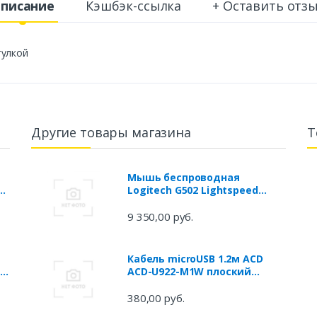
писание
Кэшбэк-ссылка
+ Оставить отз
тулкой
Другие товары магазина
Т
Мышь беспроводная
я
Logitech G502 Lightspeed
2,
чёрный USB + радиоканал
910-005568
9 350,00 руб.
Кабель microUSB 1.2м ACD
й
ACD-U922-M1W плоский
белый
380,00 руб.