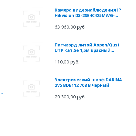
Камера видеонаблюдения IP
Hikvision DS-2SE4C425MWG-
E/14(F0) 2.8-2.8мм
63 960,00 руб.
Патчкорд литой Aopen/Qust
UTP кат.5е 1,5м красный
<ANP511_1.5M_R>
110,00 руб.
Электрический шкаф DARINA
2V5 BDE112 708 B черный
20 300,00 руб.