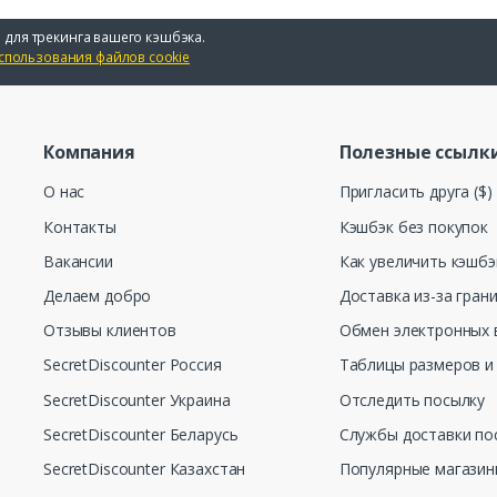
 для трекинга вашего кэшбэка.
спользования файлов cookie
Компания
Полезные ссылк
О нас
Пригласить друга ($)
Контакты
Кэшбэк без покупок
Вакансии
Как увеличить кэшбэ
Делаем добро
Доставка из-за гран
Отзывы клиентов
Обмен электронных 
SecretDiscounter Россия
Таблицы размеров и
SecretDiscounter Украина
Отследить посылку
SecretDiscounter Беларусь
Службы доставки по
SecretDiscounter Казахстан
Популярные магази