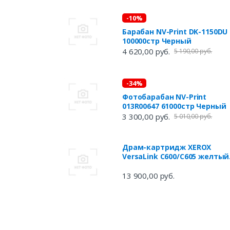
Xerox
-10%
Барабан NV-Print DK-1150DU
100000стр Черный
4 620,00 руб.
5 190,00 руб.
-34%
Фотобарабан NV-Print
013R00647 61000стр Черный
3 300,00 руб.
5 010,00 руб.
Драм-картридж XEROX
VersaLink C600/C605 желтый
(40K)
13 900,00 руб.