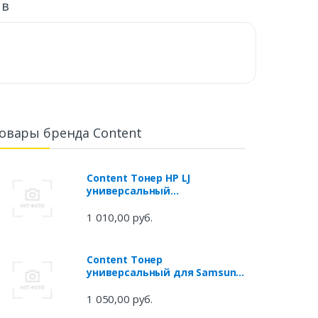
ыв
овары бренда Content
Content Тонер HP LJ
универсальный
1010/1200/1160/4000/5000 Тип
2.5, 1кг, канистра
1 010,00 руб.
Content Тонер
универсальный для Samsung
1210/Xerox P8e Тип 1.5, 700 г,
канистра
1 050,00 руб.