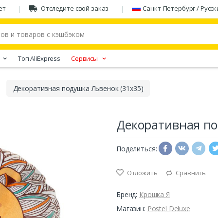
ет
Отследите свой заказ
Санкт-Петербург / Русск
Tоп AliExpress
Сервисы
Декоративная подушка Львенок (31х35)
Декоративная по
Поделиться:
Отложить
Сравнить
Бренд:
Крошка Я
Магазин:
Postel Deluxe