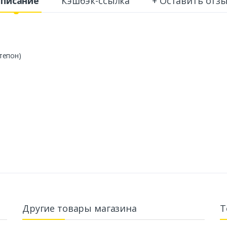
писание
Кэшбэк-ссылка
+ Оставить отз
тепон)
Другие товары магазина
Т