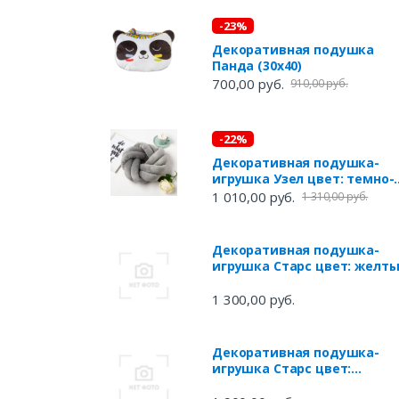
-23%
Декоративная подушка
Панда (30х40)
700,00 руб.
910,00 руб.
-22%
Декоративная подушка-
игрушка Узел цвет: темно-
серый (33х33)
1 010,00 руб.
1 310,00 руб.
Декоративная подушка-
игрушка Старс цвет: желт
(55х55х12)
1 300,00 руб.
Декоративная подушка-
игрушка Старс цвет:
бирюзовый (65х65х20)