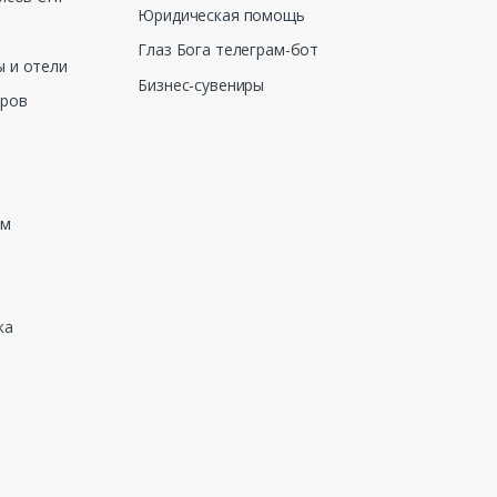
Юридическая помощь
Глаз Бога телеграм-бот
 и отели
Бизнес-сувениры
еров
зм
ка