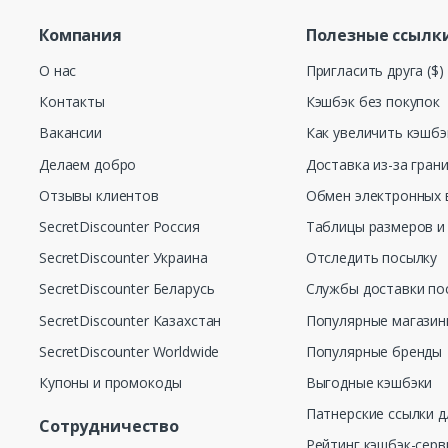
Компания
Полезные ссылк
О нас
Пригласить друга ($)
Контакты
Кэшбэк без покупок
Вакансии
Как увеличить кэшбэ
Делаем добро
Доставка из-за гран
Отзывы клиентов
Обмен электронных 
SecretDiscounter Россия
Таблицы размеров и
SecretDiscounter Украина
Отследить посылку
SecretDiscounter Беларусь
Службы доставки по
SecretDiscounter Казахстан
Популярные магази
SecretDiscounter Worldwide
Популярные бренды
Купоны и промокоды
Выгодные кэшбэки
Патнерские ссылки д
Сотрудничество
Рейтинг кэшбэк-серв