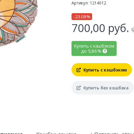
Артикул: 1214012
-23.08%
700,00
руб.
Купить с кэшбэком
до
5,86
%
Купить с кэшбэком
Купить без кэшбэка