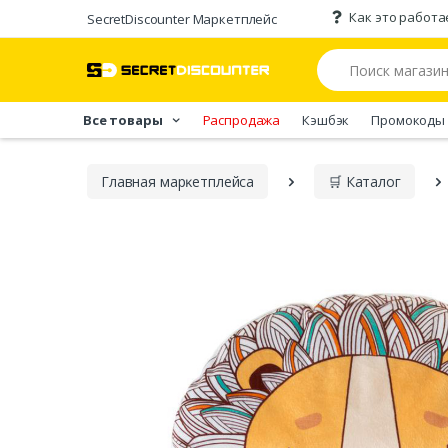
Как это работа
SecretDiscounter Маркетплейс
Все товары
Распродажа
Кэшбэк
Промокоды
Главная марĸетплейса
🛒 Каталог