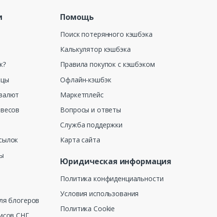
и
Помощь
Поиск потерянного кэшбэка
Калькулятор кэшбэка
к?
Правила покупок с кэшбэком
ицы
Офлайн-кэшбэк
валют
Маркетплейс
 весов
Вопросы и ответы
Служба поддержки
сылок
Карта сайта
ны
Юридическая информация
Политика конфиденциальности
Условия использования
ля блогеров
Политика Cookie
исов СНГ