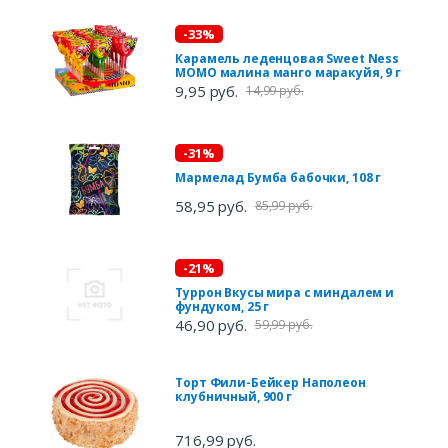
-33%
Карамель леденцовая Sweet Ness
MOMO малина манго маракуйя, 9 г
9,95 руб.
14,99 руб.
-31%
Мармелад Бумба бабочки, 108 г
58,95 руб.
85,99 руб.
-21%
Туррон Вкусы мира с миндалем и
фундуком, 25 г
46,90 руб.
59,99 руб.
Торт Фили-Бейкер Наполеон
клубничный, 900 г
716,99 руб.