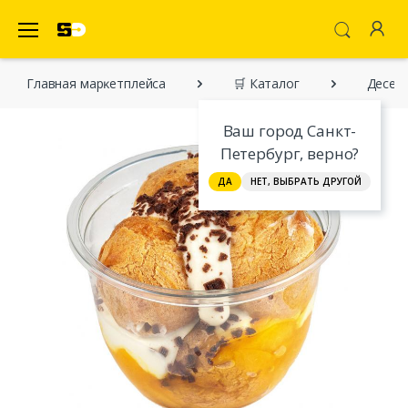
SecretDiscounter Маркетплейс
Главная марĸетплейса
🛒 Каталог
Десерт
Ваш город Санкт-
Петербург, верно?
ДА
НЕТ, ВЫБРАТЬ ДРУГОЙ