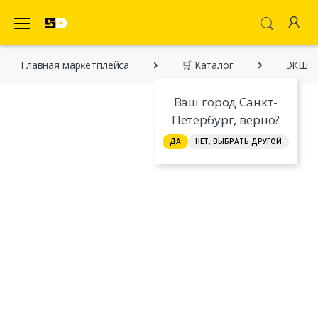
SecretDiscounter Маркетплейс
Главная марĸетплейса
🛒 Каталог
ЭКШН 
Ваш город Санкт-
Петербург, верно?
ДА
НЕТ, ВЫБРАТЬ ДРУГОЙ