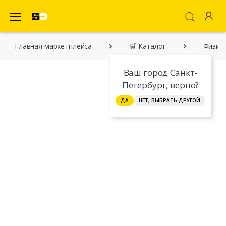
SecretDiscounter Маркетплейс
Главная марĸетплейса
🛒 Каталог
Физиол
Ваш город Санкт-
Петербург, верно?
ДА
НЕТ, ВЫБРАТЬ ДРУГОЙ