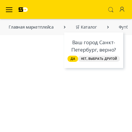
SecretDiscounter Маркетплейс
Главная марĸетплейса
🛒 Каталог
Футбо
Ваш город Санкт-
Петербург, верно?
ДА
НЕТ, ВЫБРАТЬ ДРУГОЙ