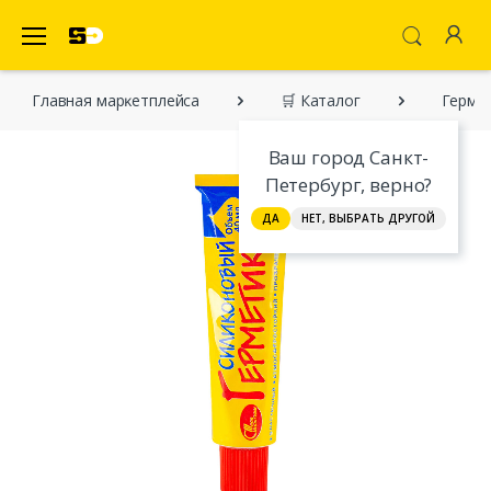
SecretDiscounter Маркетплейс
Главная марĸетплейса
🛒 Каталог
Герме
Ваш город Санкт-
Петербург, верно?
ДА
НЕТ, ВЫБРАТЬ ДРУГОЙ