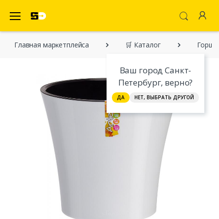
SecretDiscounter Маркетплейс
Главная марĸетплейса
🛒 Каталог
Горшок
Ваш город Санкт-
Петербург, верно?
ДА
НЕТ, ВЫБРАТЬ ДРУГОЙ