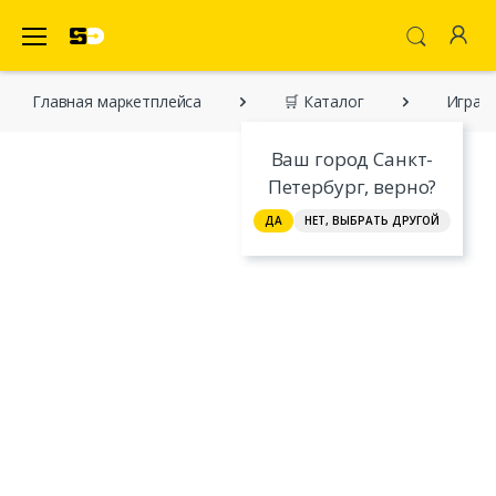
SecretDiscounter Маркетплейс
Главная марĸетплейса
🛒 Каталог
Играем
Ваш город Санкт-
Петербург, верно?
ДА
НЕТ, ВЫБРАТЬ ДРУГОЙ