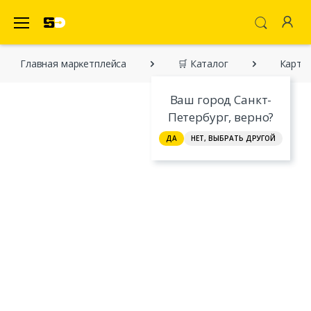
SecretDiscounter Маркетплейс
Главная марĸетплейса
🛒 Каталог
Картри
Ваш город Санкт-
Петербург, верно?
ДА
НЕТ, ВЫБРАТЬ ДРУГОЙ