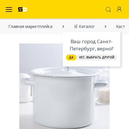
SecretDiscounter Маркетплейс
Главная марĸетплейса
🛒 Каталог
Кастрю
Ваш город Санкт-
Петербург, верно?
ДА
НЕТ, ВЫБРАТЬ ДРУГОЙ