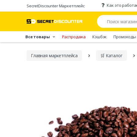
Как это работа
SecretDiscounter Маркетплейс
Все товары
Распродажа
Кэшбэк
Промокоды
Главная марĸетплейса
🛒 Каталог