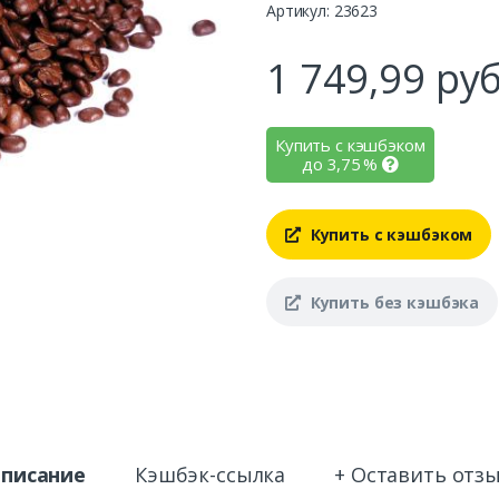
Артикул: 23623
1 749,99
руб
Купить с кэшбэком
до
3,75
%
Купить с кэшбэком
Купить без кэшбэка
писание
Кэшбэк-ссылка
+ Оставить отз