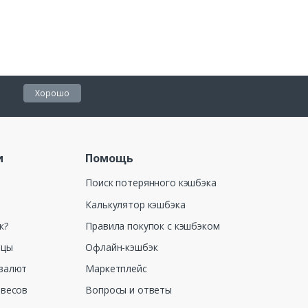
Хорошо
и
Помощь
Поиск потерянного кэшбэка
Калькулятор кэшбэка
к?
Правила покупок с кэшбэком
ицы
Офлайн-кэшбэк
валют
Маркетплейс
 весов
Вопросы и ответы