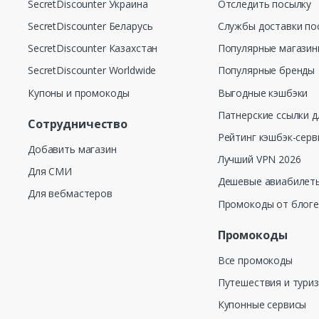
SecretDiscounter Украина
Отследить посылку
SecretDiscounter Беларусь
Службы доставки по
SecretDiscounter Казахстан
Популярные магази
SecretDiscounter Worldwide
Популярные бренды
Купоны и промокоды
Выгодные кэшбэки
Патнерские ссылки д
Сотрудничество
Рейтинг кэшбэк-серв
Добавить магазин
Лучший VPN 2026
Для СМИ
Дешевые авиабилеты
Для вебмастеров
Промокоды от блог
Промокоды
Все промокоды
Путешествия и тури
Купонные сервисы