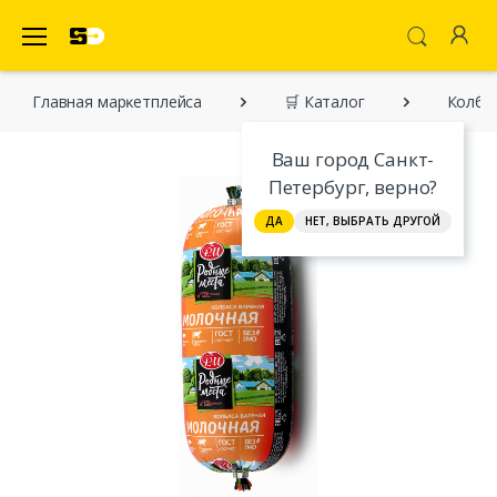
SecretDiscounter Маркетплейс
Главная марĸетплейса
🛒 Каталог
Колба
Ваш город Санкт-
Петербург, верно?
ДА
НЕТ, ВЫБРАТЬ ДРУГОЙ