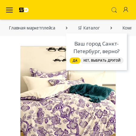
SecretDiscounter Маркетплейс
Главная марĸетплейса
🛒 Каталог
Компл
Ваш город Санкт-
Петербург, верно?
ДА
НЕТ, ВЫБРАТЬ ДРУГОЙ