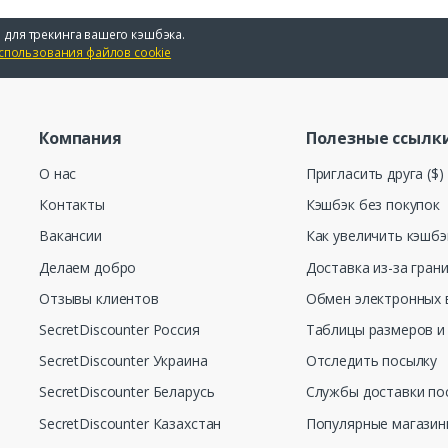
 для трекинга вашего кэшбэка.
спользования файлов cookie
Компания
Полезные ссылк
О нас
Пригласить друга ($)
Контакты
Кэшбэк без покупок
Вакансии
Как увеличить кэшбэ
Делаем добро
Доставка из-за гран
Отзывы клиентов
Обмен электронных 
SecretDiscounter Россия
Таблицы размеров и
SecretDiscounter Украина
Отследить посылку
SecretDiscounter Беларусь
Службы доставки по
SecretDiscounter Казахстан
Популярные магази