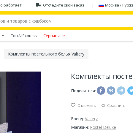
то работает
Отследите свой заказ
Москва / Русск
Tоп AliExpress
Сервисы
Комплекты постельного белья Valtery
Комплекты постел
Поделиться:
Отложить
Сравнить
Бренд:
Valtery
Магазин:
Postel Deluxe