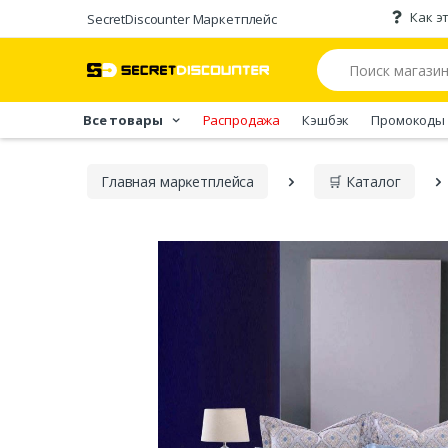
Как э
SecretDiscounter Маркетплейс
Все товары
Распродажа
Кэшбэк
Промокоды
Главная марĸетплейса
🛒 Каталог