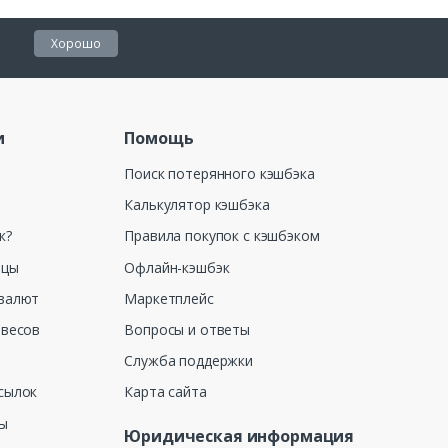
Хорошо
и
Помощь
Поиск потерянного кэшбэка
Калькулятор кэшбэка
к?
Правила покупок с кэшбэком
ицы
Офлайн-кэшбэк
валют
Маркетплейс
 весов
Вопросы и ответы
Служба поддержки
сылок
Карта сайта
ны
Юридическая информация