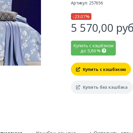
Артикул: 257656
-23.07%
5 570,00
руб
Купить с кэшбэком
до
5,86
%
Купить с кэшбэком
Купить без кэшбэка