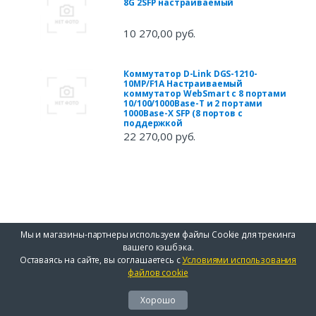
8G 2SFP настраиваемый
10 270,00 руб.
Коммутатор D-Link DGS-1210-
10MP/F1A Настраиваемый
коммутатор WebSmart с 8 портами
10/100/1000Base-T и 2 портами
1000Base-X SFP (8 портов с
поддержкой
22 270,00 руб.
Мы и магазины-партнеры используем файлы Cookie для трекинга
вашего кэшбэка.
Оставаясь на сайте, вы соглашаетесь с
Условиями использования
файлов cookie
Хорошо