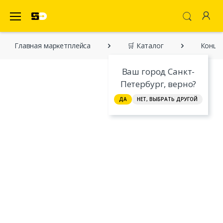
SecretDiscounter Маркетплейс
Главная марĸетплейса
🛒 Каталог
Концен
Ваш город Санкт-
Петербург, верно?
ДА
НЕТ, ВЫБРАТЬ ДРУГОЙ