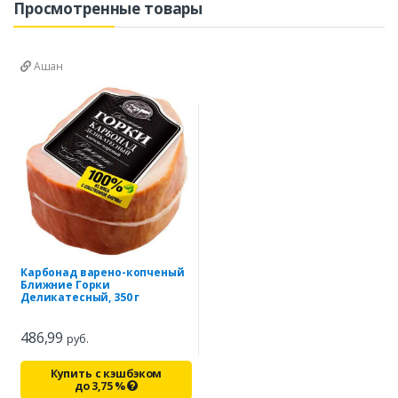
Просмотренные товары
Ашан
Карбонад варено-копченый
Ближние Горки
Деликатесный, 350 г
486,99
руб.
Купить с кэшбэком
до
3,75
%