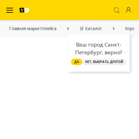
SecretDiscounter Маркетплейс
Главная марĸетплейса
🛒 Каталог
Короте
Ваш город Санкт-
Петербург, верно?
ДА
НЕТ, ВЫБРАТЬ ДРУГОЙ