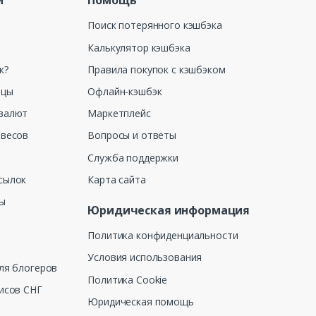
и
Помощь
Поиск потерянного кэшбэка
Калькулятор кэшбэка
к?
Правила покупок с кэшбэком
ицы
Офлайн-кэшбэк
валют
Маркетплейс
 весов
Вопросы и ответы
Служба поддержки
сылок
Карта сайта
ны
Юридическая информация
Политика конфиденциальности
Условия использования
ля блогеров
Политика Cookie
исов СНГ
Юридическая помощь