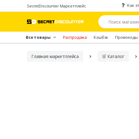
Как э
SecretDiscounter Маркетплейс
Все товары
Распродажа
Кэшбэк
Промокоды
Главная марĸетплейса
🛒 Каталог