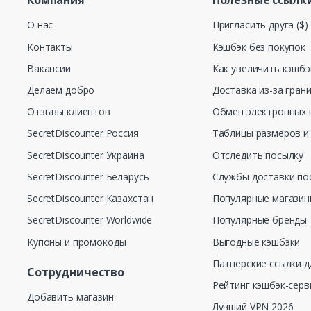
Компания
Полезные ссылк
О нас
Пригласить друга ($)
Контакты
Кэшбэк без покупок
Вакансии
Как увеличить кэшбэ
Делаем добро
Доставка из-за гран
Отзывы клиентов
Обмен электронных 
SecretDiscounter Россия
Таблицы размеров и
SecretDiscounter Украина
Отследить посылку
SecretDiscounter Беларусь
Службы доставки по
SecretDiscounter Казахстан
Популярные магази
SecretDiscounter Worldwide
Популярные бренды
Купоны и промокоды
Выгодные кэшбэки
Патнерские ссылки д
Сотрудничество
Рейтинг кэшбэк-серв
Добавить магазин
Лучший VPN 2026