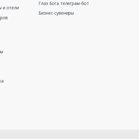
Глаз Бога телеграм-бот
 и отели
Бизнес-сувениры
еров
зм
ка