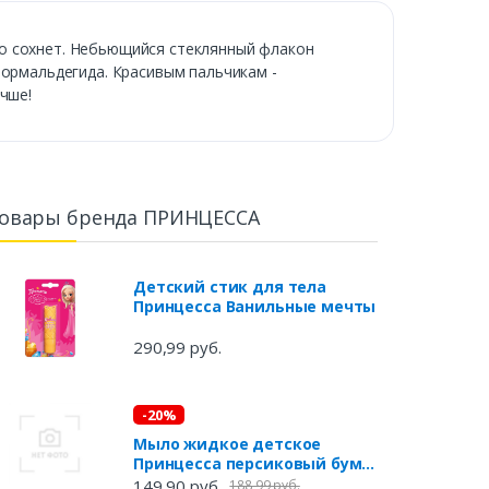
ро сохнет. Небьющийся стеклянный флакон
формальдегида. Красивым пальчикам -
чше!
овары бренда ПРИНЦЕССА
Детский стик для тела
Принцесса Ванильные мечты
290,99 руб.
-20%
Мыло жидкое детское
Принцесса персиковый бум,
490 мл
149,90 руб.
188,99 руб.