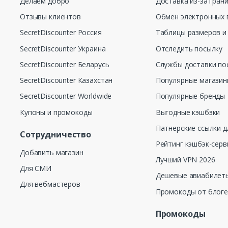
Делаем добро
Доставка из-за гран
Отзывы клиентов
Обмен электронных 
SecretDiscounter Россия
Таблицы размеров и
SecretDiscounter Украина
Отследить посылку
SecretDiscounter Беларусь
Службы доставки по
SecretDiscounter Казахстан
Популярные магази
SecretDiscounter Worldwide
Популярные бренды
Купоны и промокоды
Выгодные кэшбэки
Патнерские ссылки д
Сотрудничество
Рейтинг кэшбэк-серв
Добавить магазин
Лучший VPN 2026
Для СМИ
Дешевые авиабилеты
Для вебмастеров
Промокоды от блог
Промокоды