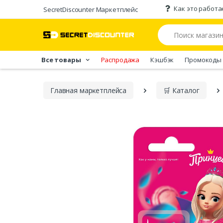
Как это работа
SecretDiscounter Маркетплейс
Все товары
Распродажа
Кэшбэк
Промокоды
Главная марĸетплейса
🛒 Каталог