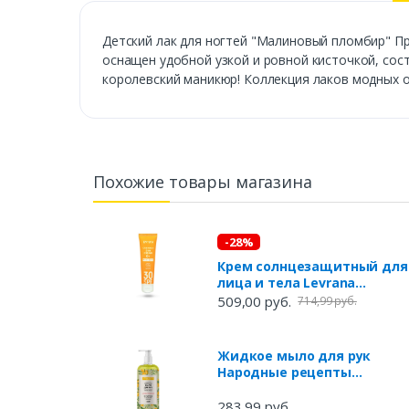
Детский лак для ногтей "Малиновый пломбир" П
оснащен удобной узкой и ровной кисточкой, сос
королевский маникюр! Коллекция лаков модных о
Похожие товары магазина
-28%
Крем солнцезащитный для
лица и тела Levrana
Календула 30SPF 0+, 100 мл
509,00 руб.
714,99 руб.
Жидкое мыло для рук
Народные рецепты
Натуральное лимонное, 1 л
283,99 руб.