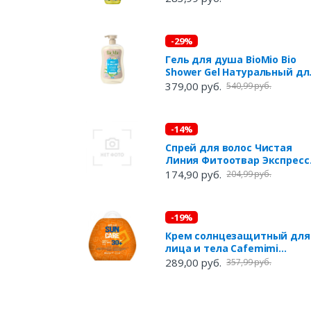
-29%
Гель для душа BioMio Bio
Shower Gel Натуральный дл
чувствительной кожи с
379,00 руб.
540,99 руб.
гелем алоэ вера без запаха
650 мл
-14%
Спрей для волос Чистая
Линия Фитоотвар Экспресс
уход Восстановление и
174,90 руб.
204,99 руб.
объем, 160 мл
-19%
Крем солнцезащитный для
лица и тела Cafemimi
водостойкий SPF 30+, 100 м
289,00 руб.
357,99 руб.