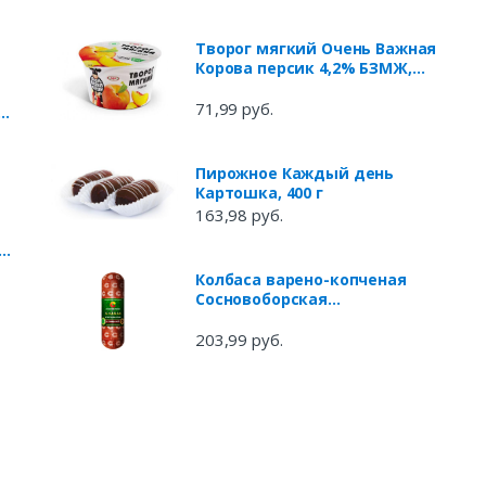
Творог мягкий Очень Важная
Корова персик 4,2% БЗМЖ,
150 г
71,99 руб.
я
,
Пирожное Каждый день
Картошка, 400 г
163,98 руб.
-
Колбаса варено-копченая
Сосновоборская
Мусульманская с говядиной,
330 г
203,99 руб.
л