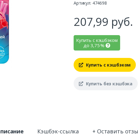
Артикул: 474698
207,99
руб.
Купить с кэшбэком
до
3,75
%
Купить с кэшбэком
Купить без кэшбэка
писание
Кэшбэк-ссылка
+ Оставить отз