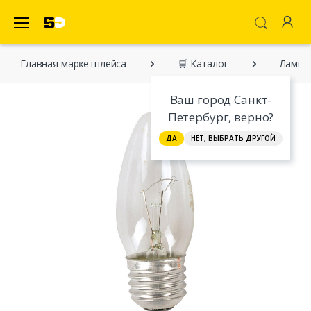
SecretDiscounter Маркетплейс
Главная марĸетплейса
🛒 Каталог
Лампа
Ваш город Санкт-
Петербург, верно?
ДА
НЕТ, ВЫБРАТЬ ДРУГОЙ