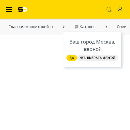
SecretDiscounter Маркетплейс
Главная марĸетплейса
🛒 Каталог
Лови у
Ваш город Москва,
верно?
ДА
НЕТ, ВЫБРАТЬ ДРУГОЙ