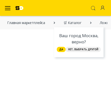
SecretDiscounter Маркетплейс
Главная марĸетплейса
🛒 Каталог
Ложка 
Ваш город Москва,
верно?
ДА
НЕТ, ВЫБРАТЬ ДРУГОЙ