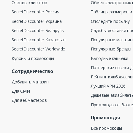
Отзывы клиентов
Обмен электронных 
SecretDiscounter Россия
Таблицы размеров и
SecretDiscounter Украина
Отследить посылку
SecretDiscounter Беларусь
Службы доставки по
SecretDiscounter Казахстан
Популярные магази
SecretDiscounter Worldwide
Популярные бренды
Купоны и промокоды
Выгодные кэшбэки
Патнерские ссылки д
Сотрудничество
Рейтинг кэшбэк-серв
Добавить магазин
Лучший VPN 2026
Для СМИ
Дешевые авиабилеты
Для вебмастеров
Промокоды от блог
Промокоды
Все промокоды