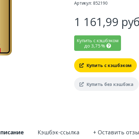
Артикул: 852190
1 161,99
руб
Купить с кэшбэком
до
3,75
%
Купить с кэшбэком
Купить без кэшбэка
писание
Кэшбэк-ссылка
+ Оставить отз