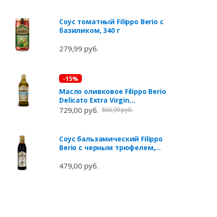
Соус томатный Filippo Berio с
базиликом, 340 г
279,99 руб.
-15%
Масло оливковое Filippo Berio
Delicato Extra Virgin
нерафинированное, 500 мл
729,00 руб.
866,99 руб.
Соус бальзамический Filippo
Berio с черным трюфелем,
250 мл
479,00 руб.