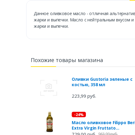
Данное оливковое масло - отличная альтернати
жарки и выпечки. Масло с нейтральным вкусом 
жарки и выпечки.
Похожие товары магазина
Оливки Gustoria зеленые с
костью, 358 мл
223,99 руб.
-24%
Масло оливковое Filippo Ber
Extra Virgin Fruttato
нерафинированное, 500 мл
729,00 руб.
963,99 руб.