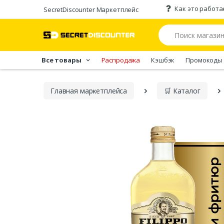
Как это работа
SecretDiscounter Маркетплейс
Все товары
Распродажа
Кэшбэк
Промокоды
Главная марĸетплейса
🛒 Каталог