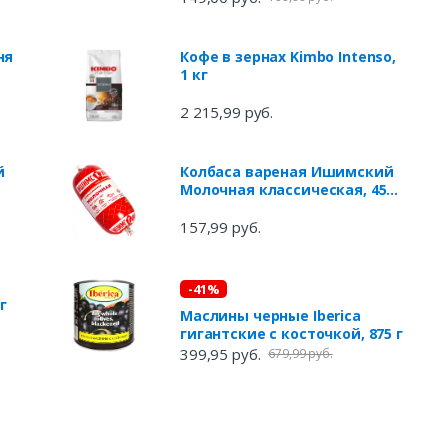
ня
Кофе в зернах Kimbo Intenso,
1 кг
2 215,99 руб.
й
Колбаса вареная Ишимский
Молочная классическая, 450
г
157,99 руб.
-41%
г
Маслины черные Iberica
гигантские с косточкой, 875 г
399,95 руб.
679,99 руб.