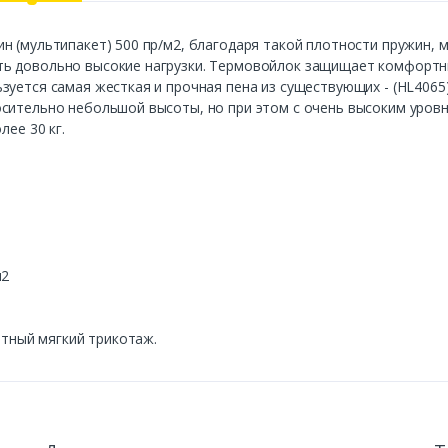
н (мультипакет) 500 пр/м2, благодаря такой плотности пружин,
ь довольно высокие нагрузки. Термовойлок защищает комфортны
зуется самая жесткая и прочная пена из существующих - (HL4065
осительно небольшой высоты, но при этом с очень высоким уров
лее 30 кг.
м2
ятный мягкий трикотаж.