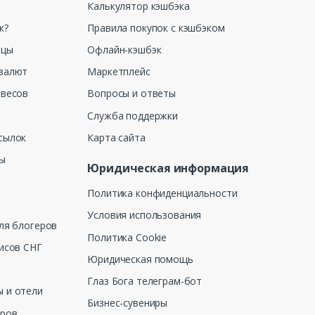
Калькулятор кэшбэка
к?
Правила покупок с кэшбэком
ицы
Офлайн-кэшбэк
валют
Маркетплейс
 весов
Вопросы и ответы
Служба поддержки
сылок
Карта сайта
ны
Юридическая информация
Политика конфиденциальности
Условия использования
ля блогеров
Политика Cookie
исов СНГ
Юридическая помощь
Глаз Бога телеграм-бот
 и отели
Бизнес-сувениры
еров