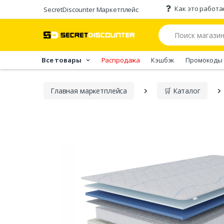
Как это работа
SecretDiscounter Маркетплейс
Все товары
Распродажа
Кэшбэк
Промокоды
Главная марĸетплейса
🛒 Каталог