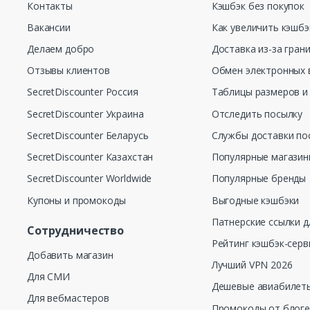
Контакты
Кэшбэк без покупок
Вакансии
Как увеличить кэшбэ
Делаем добро
Доставка из-за гран
Отзывы клиентов
Обмен электронных 
SecretDiscounter Россия
Таблицы размеров и
SecretDiscounter Украина
Отследить посылку
SecretDiscounter Беларусь
Службы доставки по
SecretDiscounter Казахстан
Популярные магази
SecretDiscounter Worldwide
Популярные бренды
Купоны и промокоды
Выгодные кэшбэки
Патнерские ссылки д
Сотрудничество
Рейтинг кэшбэк-серв
Добавить магазин
Лучший VPN 2026
Для СМИ
Дешевые авиабилеты
Для вебмастеров
Промокоды от блог