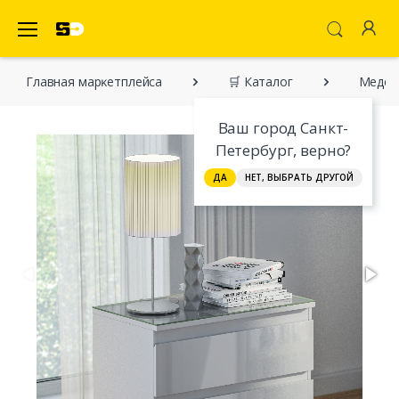
SecretDiscounter Маркетплейс
Главная марĸетплейса
🛒 Каталог
Медея
Ваш город Санкт-
Петербург, верно?
ДА
НЕТ, ВЫБРАТЬ ДРУГОЙ