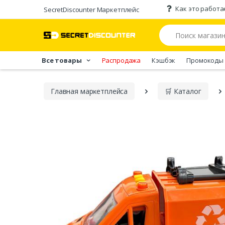
Как это работа
SecretDiscounter Маркетплейс
Все товары
Распродажа
Кэшбэк
Промокоды
Главная марĸетплейса
🛒 Каталог