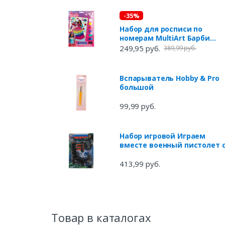
-35%
Набор для росписи по
номерам MultiArt Барби
холст 17х23 см
249,95 руб.
389,99 руб.
Вспарыватель Hobby & Pro
большой
99,99 руб.
Набор игровой Играем
вместе военный пистолет 
присосками, 21х31х2,5 см
413,99 руб.
Товар в каталогах