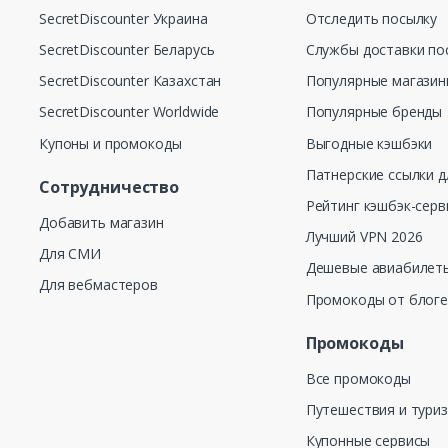
SecretDiscounter Украина
Отследить посылку
SecretDiscounter Беларусь
Службы доставки по
SecretDiscounter Казахстан
Популярные магази
SecretDiscounter Worldwide
Популярные бренды
Купоны и промокоды
Выгодные кэшбэки
Патнерские ссылки д
Сотрудничество
Рейтинг кэшбэк-серв
Добавить магазин
Лучший VPN 2026
Для СМИ
Дешевые авиабилеты
Для вебмастеров
Промокоды от блог
Промокоды
Все промокоды
Путешествия и тури
Купонные сервисы