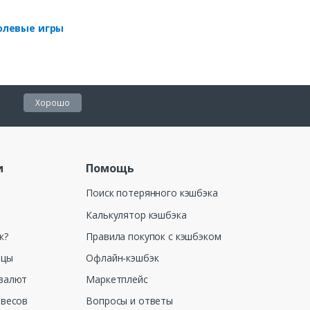
олевые игры
Хорошо
и
Помощь
Поиск потерянного кэшбэка
Калькулятор кэшбэка
к?
Правила покупок с кэшбэком
ицы
Офлайн-кэшбэк
валют
Маркетплейс
 весов
Вопросы и ответы