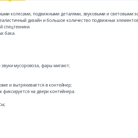
ными колесами, подвижными деталями, звуковыми и световыми э
реалистичный дизайн и большое количество подвижных элементов
й спецтехники.
х бака.
е звуки мусоровоза, фары мигают;
зме и вытряхивается в контейнер;
к фиксируется на двери контейнера.
сы;