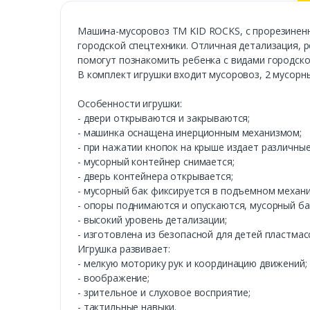
Машина-мусоровоз ТМ KID ROCKS, с прорезинен
городской спецтехники. Отличная детализация, 
помогут познакомить ребенка с видами городско
В комплект игрушки входит мусоровоз, 2 мусорны
Особенности игрушки:
- двери открываются и закрываются;
- машинка оснащена инерционным механизмом;
- при нажатии кнопок на крыше издает различны
- мусорный контейнер снимается;
- дверь контейнера открывается;
- мусорный бак фиксируется в подъемном механи
- опоры поднимаются и опускаются, мусорный ба
- высокий уровень детализации;
- изготовлена из безопасной для детей пластмас
Игрушка развивает:
- мелкую моторику рук и координацию движений;
- воображение;
- зрительное и слуховое восприятие;
- тактильные навыки.