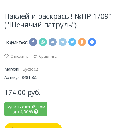
Наклей и раскрась ! №НР 17091
("Щенячий патруль")
Поделиться:
Отложить
Сравнить
Магазин:
Буквоед
Артикул: 8481565
174,00
руб.
Купить с кэшбэком
до
4,50
%