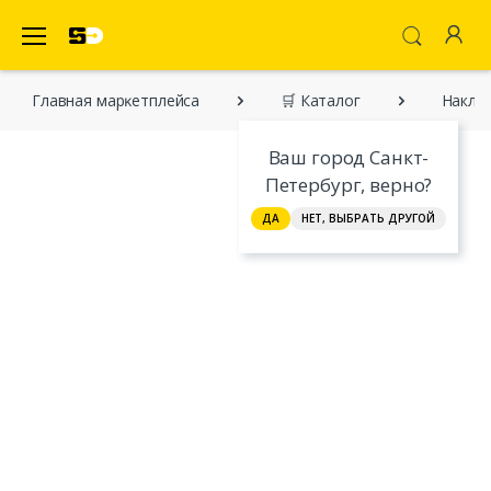
SecretDiscounter Маркетплейс
Главная марĸетплейса
🛒 Каталог
Наклей
Ваш город Санкт-
Петербург, верно?
ДА
НЕТ, ВЫБРАТЬ ДРУГОЙ