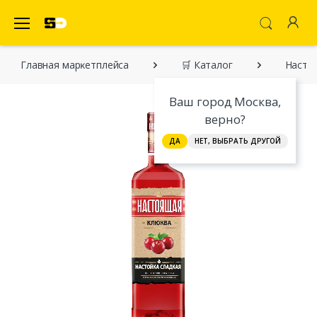
SecretDiscounter Маркетплейс
Главная марĸетплейса
🛒 Каталог
Настой
Ваш город Москва,
верно?
ДА
НЕТ, ВЫБРАТЬ ДРУГОЙ