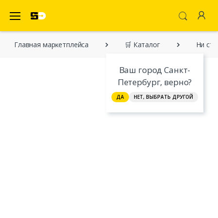
SecretDiscounter Маркетплейс
Главная марĸетплейса
🛒 Каталог
Ни стр
Ваш город Санкт-
Петербург, верно?
ДА
НЕТ, ВЫБРАТЬ ДРУГОЙ