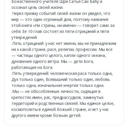
Божественного учителя Шри Сатья Саи Бабу и
осознал цель своей жизни.
.Через призму событий своей жизни он увидел, что
мир — это один огромный дом, поэтому название
этой книги «Ни страны, ни имени» — говорит само за
себя. Ее 10 глав состоят из пяти отрицаний и пяти
утверждений.
.Пять отрицаний: у нас нет имени, мы не принадлежим
ни к какой стране, расе, религии, профессии. Мы все
— частицы одного целого, капли одного океана,
дуновения одного ветра. Мы — дети Бога,
работающие на Бога.
.Пять утверждений: человеческая раса только одна,
Дух только один, Всевышний только один, любовь
только одна, изначальная энергия только одна.
.Мы — не обособленные личности, сидящие в
крепостях имен, рас, предрассудков, замкнутых
территорий и родственных связей. Мы единое целое,
космополиты в единой божьей стране, и нет у нас
другого имени кроме божьих детей.