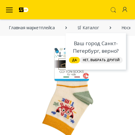
SecretDiscounter Маркетплейс
Главная марĸетплейса
🛒 Каталог
Носки 
Ваш город Санкт-
Петербург, верно?
ДА
НЕТ, ВЫБРАТЬ ДРУГОЙ