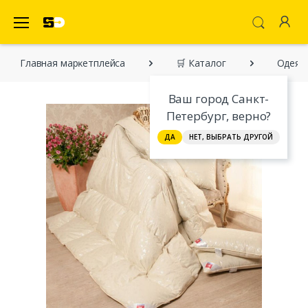
SecretDiscounter Маркетплейс
Главная марĸетплейса
🛒 Каталог
Одеяла
Ваш город Санкт-
Петербург, верно?
ДА
НЕТ, ВЫБРАТЬ ДРУГОЙ