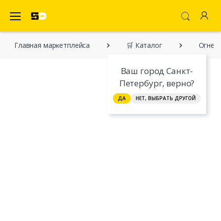
SecretDiscounter Маркетплейс
Главная марĸетплейса
🛒 Каталог
Огненн
Ваш город Санкт-
Петербург, верно?
ДА
НЕТ, ВЫБРАТЬ ДРУГОЙ