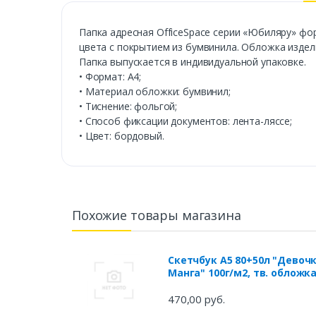
Папка адресная OfficeSpace серии «Юбиляру» фо
цвета с покрытием из бумвинила. Обложка издели
Папка выпускается в индивидуальной упаковке.
• Формат: А4;
• Материал обложки: бумвинил;
• Тиснение: фольгой;
• Способ фиксации документов: лента-ляссе;
• Цвет: бордовый.
Похожие товары магазина
Скетчбук А5 80+50л "Девоч
Манга" 100г/м2, тв. обложка
закр. евроспираль, на
резинке
470,00 руб.