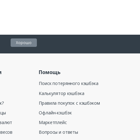
Хорошо
и
Помощь
Поиск потерянного кэшбэка
Калькулятор кэшбэка
к?
Правила покупок с кэшбэком
ицы
Офлайн-кэшбэк
валют
Маркетплейс
 весов
Вопросы и ответы