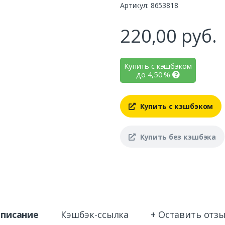
Артикул: 8653818
220,00
руб.
Купить с кэшбэком
до
4,50
%
Купить с кэшбэком
Купить без кэшбэка
писание
Кэшбэк-ссылка
+ Оставить отз