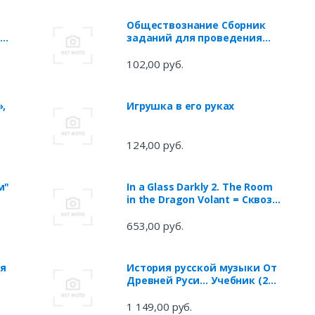
Обществознание Сборник
 и
заданий для проведения
экзамена в 9 классе
102,00 руб.
,
Игрушка в его руках
124,00 руб.
м"
In a Glass Darkly 2. The Room
in the Dragon Volant = Сквозь
тусклое стекло 2. Комната в
отеле "Летятищий Дракон":
653,00 руб.
на английском языке
я
История русской музыки От
Древней Руси… Учебник (2
изд) (УдВ) Рапацкая (Владос)
1 149,00 руб.