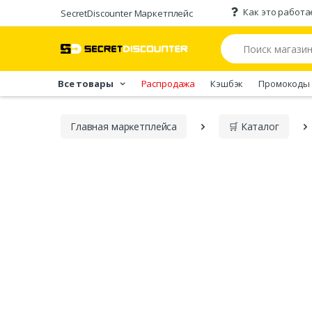
Как это работа
SecretDiscounter Маркетплейс
Все товары
Распродажа
Кэшбэк
Промокоды
Главная марĸетплейса
🛒 Каталог