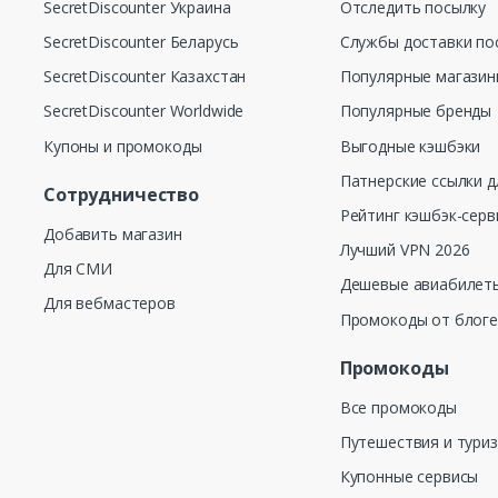
SecretDiscounter Украина
Отследить посылку
SecretDiscounter Беларусь
Службы доставки по
SecretDiscounter Казахстан
Популярные магази
SecretDiscounter Worldwide
Популярные бренды
Купоны и промокоды
Выгодные кэшбэки
Патнерские ссылки д
Сотрудничество
Рейтинг кэшбэк-серв
Добавить магазин
Лучший VPN 2026
Для СМИ
Дешевые авиабилеты
Для вебмастеров
Промокоды от блог
Промокоды
Все промокоды
Путешествия и тури
Купонные сервисы