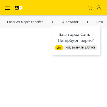
SecretDiscounter Маркетплейс
Главная марĸетплейса
🛒 Каталог
Пазл C
Ваш город Санкт-
Петербург, верно?
ДА
НЕТ, ВЫБРАТЬ ДРУГОЙ