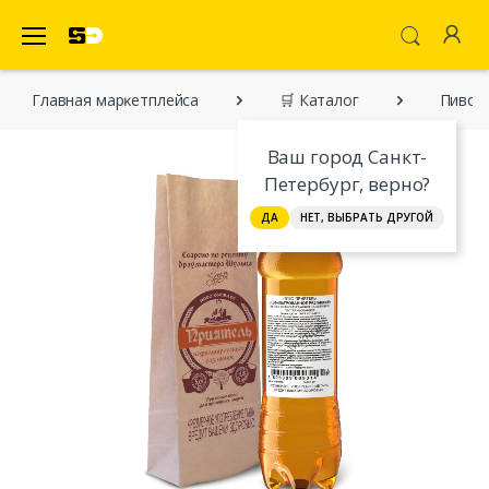
SecretDiscounter Маркетплейс
Главная марĸетплейса
🛒 Каталог
Пиво П
Ваш город Санкт-
Петербург, верно?
ДА
НЕТ, ВЫБРАТЬ ДРУГОЙ