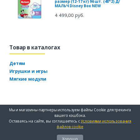
размер (12-17 кг) 96 шт. (48*2) Д/
МАЛЬЧ Disney Box NEW
4 499,00 руб.
Товар в каталогах
Детям
Игрушки и игры
Мягкие модули
Мы и магазины-партнеры используем файлы Cookie для трекинга
вашего кэшбэка.
Оставаясь на сайте, вы соглашаетесь с
Условиями использования
файлов cookie
Хорошо